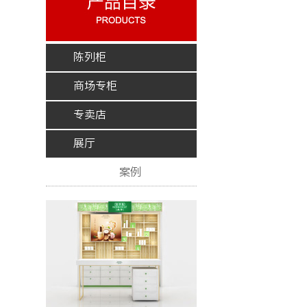
陈列柜
商场专柜
专卖店
展厅
案例