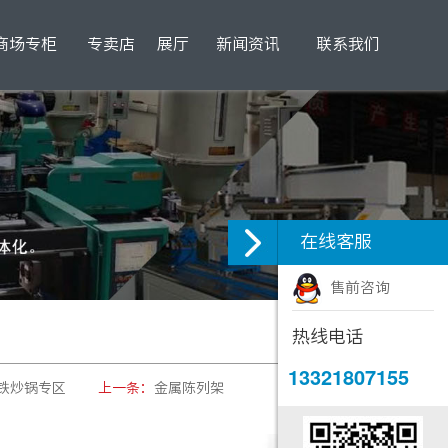
商场专柜
专卖店
展厅
新闻资讯
联系我们
在线客服
售前咨询
热线电话
13321807155
铁炒锅专区
上一条：
金属陈列架